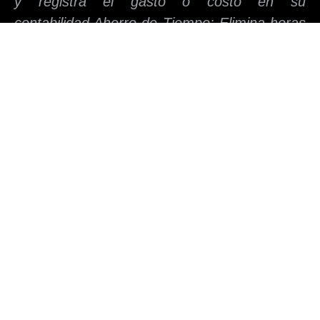
y registra el gasto o costo en su
contabilidad.Ahorro de Tiempo: Elimina horas
semanales que su equipo (o usted) dedica a
teclear datos.Blindaje Fiscal: Al tomar la
factura directamente de la DIAN, se garantiza
que el soporte es válido y legal, minimizando
el riesgo de que la DIAN lo rechace.
2. Conciliación Bancaria
Automática: Precisión
Diaria
La conciliación bancaria manual en Excel es
lenta, tediosa y el punto donde se originan
muchos errores de flujo de caja.¿Cómo
Funciona? El software se conecta de forma