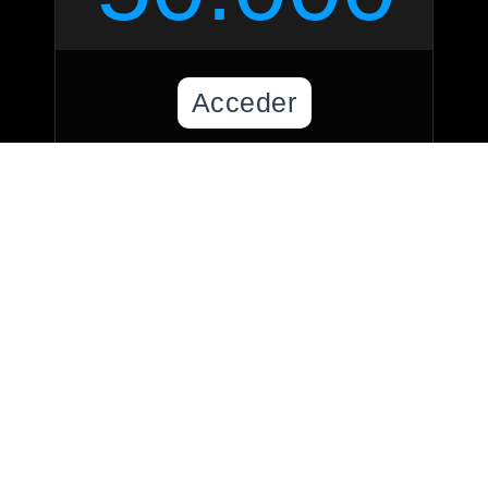
Acceder
Con un profesional
Si cuentas con un periodo de
2 a 5 días para adelantarla.
$180.000