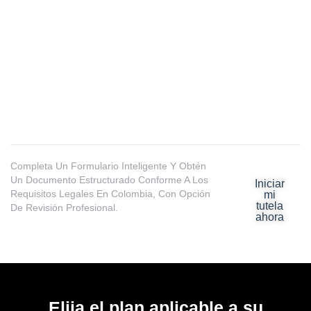
GENERA TU ACCIÓN DE
TUTELA DE FORMA GUIADA,
SEGURA Y ESTRUCTURADA
Completa Un Formulario Inteligente Y Obtén
Un Documento Estructurado Conforme A Los
Iniciar
Requisitos Legales En Colombia, Con Opción
mi
tutela
De Revisión Profesional.
ahora
Elija el plan aplicable a su